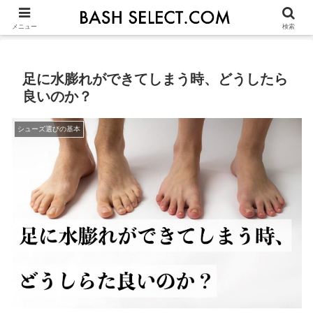
シューズ選びの基本
ASICS
NIKE
ADIDAS
OTHERS
JU
メニュー
検索
足に水膨れができてしまう時、どうしたら
良いのか？
シューズ選びの基本