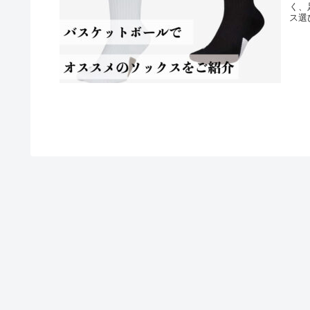
く、
ス選