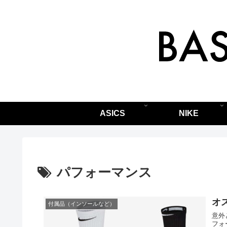
ASICS
NIKE
パフォーマンス
オ
付属品（インソールなど）
意外
フォ