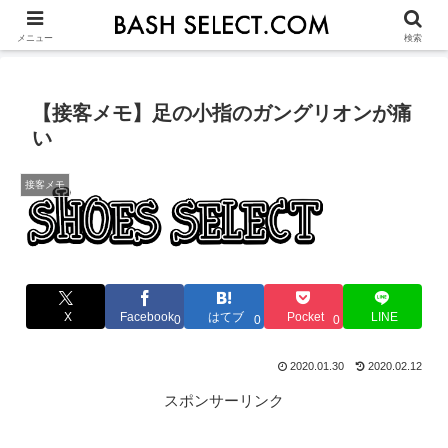
シューズ選びの基本
ASICS
NIKE
ADIDAS
OTHERS
JU
メニュー
検索
【接客メモ】足の小指のガングリオンが痛
い
接客メモ
X
Facebook
はてブ
Pocket
LINE
0
0
0
2020.01.30
2020.02.12
スポンサーリンク