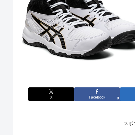
X
Facebook
0
スポ