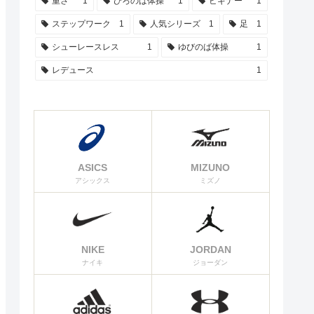
重さ
1
ひろのば体操
1
ビギナー
1
ステップワーク
1
人気シリーズ
1
足
1
シューレースレス
1
ゆびのば体操
1
レデュース
1
ASICS
MIZUNO
アシックス
ミズノ
NIKE
JORDAN
ナイキ
ジョーダン