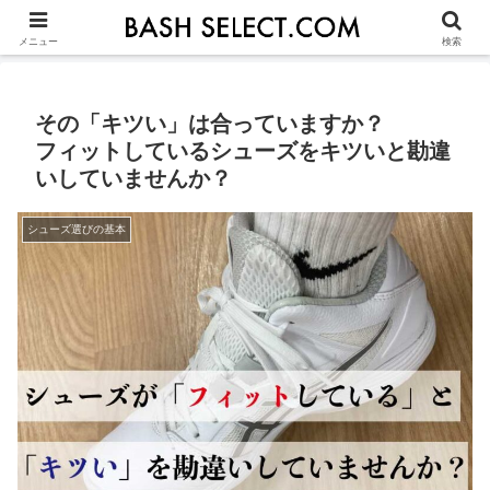
シューズ選びの基本
ASICS
NIKE
ADIDAS
OTHERS
JU
メニュー
検索
その「キツい」は合っていますか？
フィットしているシューズをキツいと勘違
いしていませんか？
シューズ選びの基本