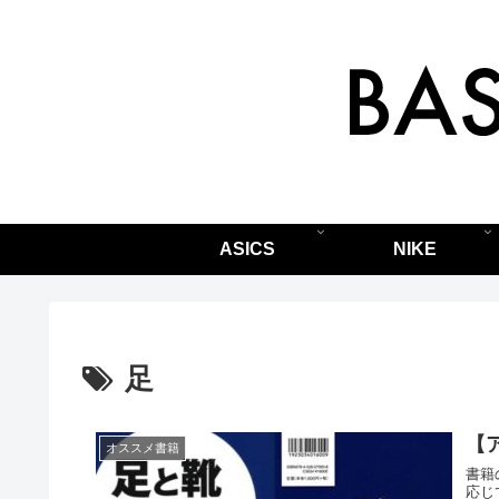
ASICS
NIKE
足
【
オススメ書籍
書籍
応じ