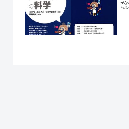
がな
られ