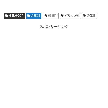
GELHOOP
ASICS
軽量性
グリップ性
通気性
スポンサーリンク