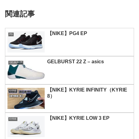
関連記事
【NIKE】PG4 EP
PG
GELBURST 22 Z – asics
GELBURST
【NIKE】KYRIE INFINITY（KYRIE
KYRIE
8）
【NIKE】KYRIE LOW 3 EP
KYRIE