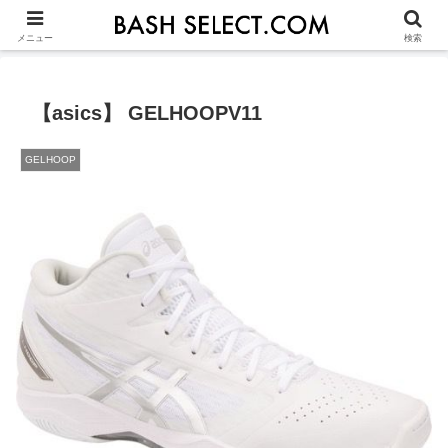
シューズ選びの基本
ASICS
NIKE
ADIDAS
OTHERS
JU
メニュー
検索
【asics】 GELHOOPV11
GELHOOP