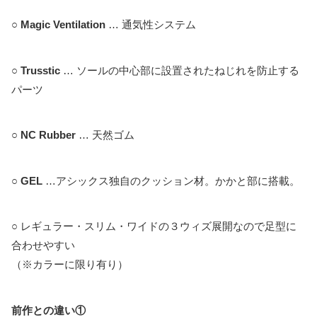
○
Magic Ventilation
… 通気性システム
○
Trusstic
… ソールの中心部に設置されたねじれを防止する
パーツ
○
NC Rubber
… 天然ゴム
○
GEL
…アシックス独自のクッション材。かかと部に搭載。
○ レギュラー・スリム・ワイドの３ウィズ展開なので足型に
合わせやすい
（※カラーに限り有り）
前作との違い①