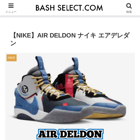
シューズ選びの基本
ASICS
NIKE
ADIDAS
OTHERS
JU
メニュー
検索
【NIKE】AIR DELDON ナイキ エアデレダ
ン
NIKE