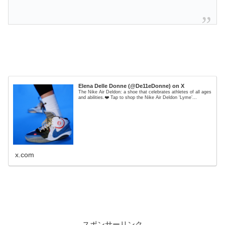
Elena Delle Donne (@De11eDonne) on X
The Nike Air Deldon: a shoe that celebrates athletes of all ages
and abilities.❤️ Tap to shop the Nike Air Deldon ‘Lyme’...
x.com
スポンサーリンク