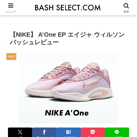
シューズ選びの基本
ASICS
NIKE
ADIDAS
OTHERS
JU
メニュー
検索
【NIKE】 A’One EP エイジャ ウィルソン
バッシュレビュー
NIKE