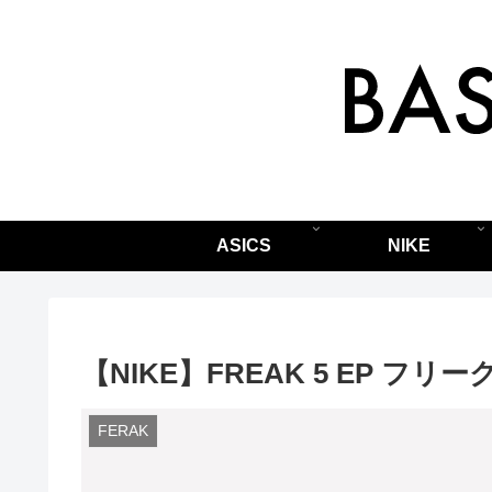
ASICS
NIKE
【NIKE】FREAK 5 EP フリ
FERAK