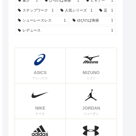
重さ
1
ひろのば体操
1
ビギナー
1
ステップワーク
1
人気シリーズ
1
足
1
シューレースレス
1
ゆびのば体操
1
レデュース
1
ASICS
MIZUNO
アシックス
ミズノ
NIKE
JORDAN
ナイキ
ジョーダン