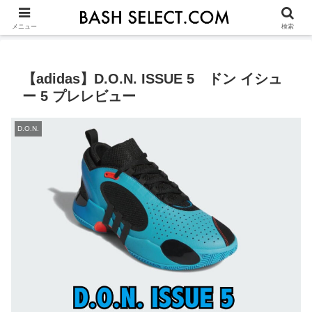
シューズ選びの基本
ASICS
NIKE
ADIDAS
OTHERS
JU
メニュー
検索
【adidas】D.O.N. ISSUE 5 ドン イシュ
ー 5 プレレビュー
D.O.N.