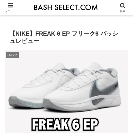
シューズ選びの基本
ASICS
NIKE
ADIDAS
OTHERS
JU
メニュー
検索
【NIKE】FREAK 6 EP フリーク6 バッシ
ュレビュー
FERAK