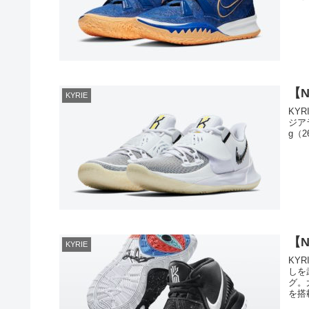
【N
KYRIE
KYR
ジアラ
g（2
【N
KYRIE
KY
しを
グ。
を搭