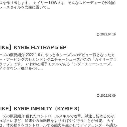
スを作り出します。 カイリー LOW 5は、そんなスピーディーで独創的
レースタイルを念頭に置いて...
2022.04.19
IKE】KYRIE FLYTRAP 5 EP
ーズの概要紹介 2022.1.6 にやっと今シーズンのデビュー戦となったカ
ー・アービングのセカンドシグニチャーシューズがこの「カイリーフラ
ラップ」です。 いわゆる選手モデルである「シグニチャーシューズ」
イクダウン（機能を少し...
2022.01.09
IKE】KYRIE INFINITY（KYRIE 8）
ーズの概要紹介 優れたコントロールスキルで攻撃。減速し始めるのが
れば早いほど、加速や方向転換をよりすばやく行うことが可能。 カイ
は、体の動きをコントロールする能力を生かしてディフェンダーを惑わ