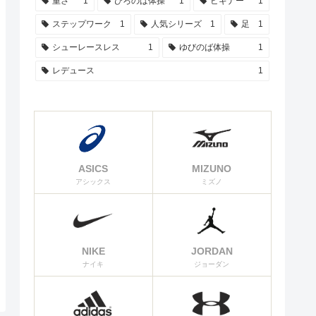
重さ
1
ひろのば体操
1
ビギナー
1
ステップワーク
1
人気シリーズ
1
足
1
シューレースレス
1
ゆびのば体操
1
レデュース
1
ASICS
MIZUNO
アシックス
ミズノ
NIKE
JORDAN
ナイキ
ジョーダン