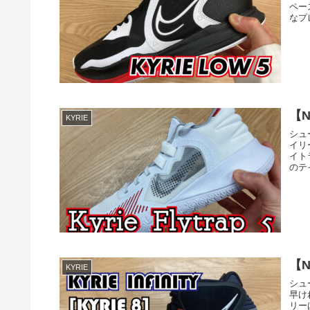
ペー
なプ
【N
KYRIE
シュ
イリ
イト
のテ
【N
KYRIE
シュ
早け
リー