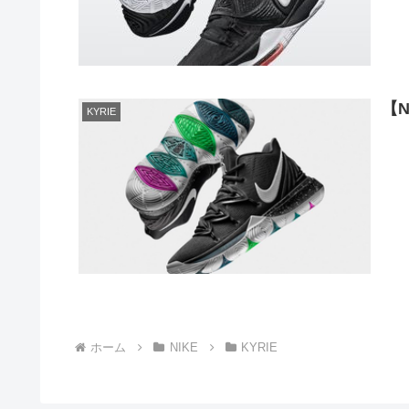
【N
KYRIE
ホーム
NIKE
KYRIE