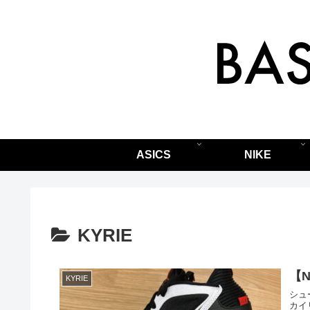
ASICS
NIKE
KYRIE
KYRIE
シュ
カイ