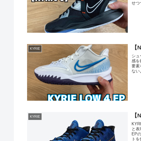
せつ
【N
KYRIE
シュ
感を
要素
ない
【N
KYRIE
KY
と表
EP
トを促